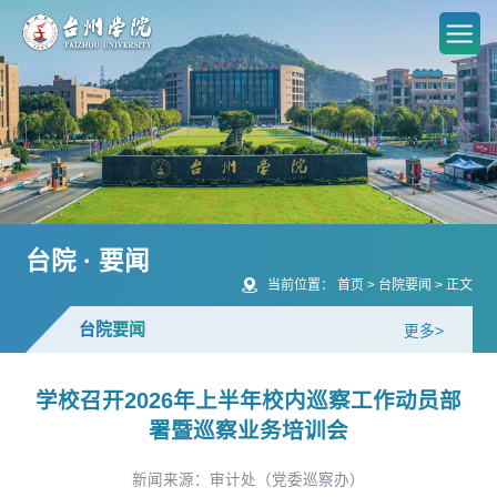
台院 · 要闻
当前位置：
首页
>
台院要闻
>
正文
台院要闻
更多>
学校召开2026年上半年校内巡察工作动员部
署暨巡察业务培训会
新闻来源：审计处（党委巡察办）