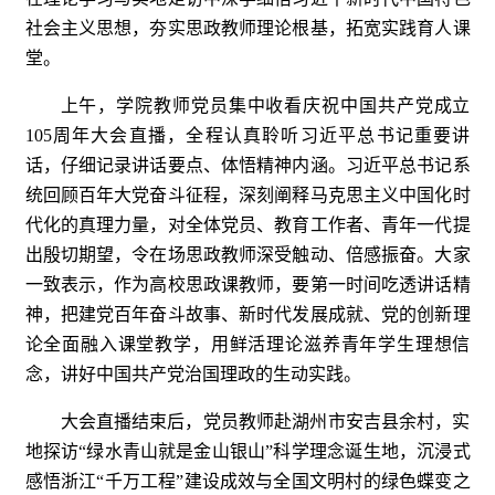
社会主义思想，夯实思政教师理论根基，拓宽实践育人课
堂。
上午，学院教师党员集中收看庆祝中国共产党成立
105周年大会直播，全程认真聆听习近平总书记重要讲
话，仔细记录讲话要点、体悟精神内涵。习近平总书记系
统回顾百年大党奋斗征程，深刻阐释马克思主义中国化时
代化的真理力量，对全体党员、教育工作者、青年一代提
出殷切期望，令在场思政教师深受触动、倍感振奋。大家
一致表示，作为高校思政课教师，要第一时间吃透讲话精
神，把建党百年奋斗故事、新时代发展成就、党的创新理
论全面融入课堂教学，用鲜活理论滋养青年学生理想信
念，讲好中国共产党治国理政的生动实践。
大会直播结束后，党员教师赴湖州市安吉县余村，实
地探访“绿水青山就是金山银山”科学理念诞生地，沉浸式
感悟浙江“千万工程”建设成效与全国文明村的绿色蝶变之