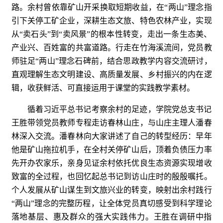
路。余村曾依靠矿山开采换取短期收益，在“两山”理念指
引下关停工矿企业，深耕生态文旅、特色农林产业，实现
从“卖石头”到“卖风景”的根本性转变，走出一条生态美、
产业兴、百姓富的共富道路。行走在竹海溪流间，党员教
师驻足“两山”理念石碑前，结合思政教学内容交流研讨，
直观理解生态文明建设、高质量发展、乡村振兴的内在逻
辑，收获鲜活、可直接运用于课堂的实践教学素材。
循着习近平总书记考察余村的足迹，学院党总支书记
王胜带领党员教师专程走访春林山庄，与山庄主理人潘春
林深入交流。潘春林向大家讲述了自己的转型经历：早年
他是矿山拖拉机手，在全村关停矿山后，顶着负债压力率
先开办农家乐，亲身见证余村依托优良生态资源实现增收
致富的全过程，也回忆起总书记到访山庄时的殷殷嘱托。
个人发展从矿山谋生到文旅兴业的转变，映射出余村践行
“两山”理念的完整历程，让全体党员真切感受到科学理论
落地基层、惠及群众的强大实践伟力。王胜在调研中指