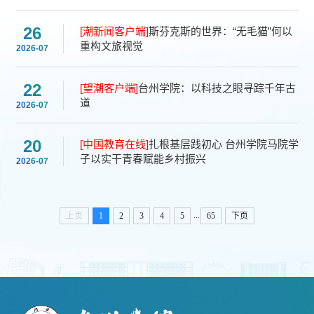
26
[潮新闻客户端]
斯芬克斯的世界：“无毛猫”何以
重构文旅视觉
2026-07
22
[望潮客户端]
台州学院：以科技之眼寻踪千年古
道
2026-07
20
[中国教育在线]
扎根基层践初心 台州学院马院学
子以实干青春赋能乡村振兴
2026-07
...
上页
1
2
3
4
5
65
下页