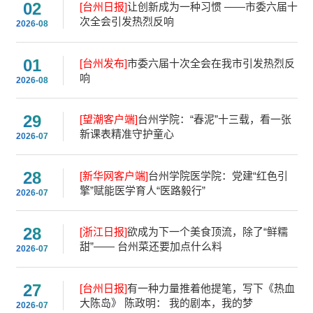
02
[台州日报]
让创新成为一种习惯 ——市委六届十
次全会引发热烈反响
2026-08
01
[台州发布]
市委六届十次全会在我市引发热烈反
响
2026-08
29
[望潮客户端]
台州学院：“春泥”十三载，看一张
新课表精准守护童心
2026-07
28
[新华网客户端]
台州学院医学院：党建“红色引
擎”赋能医学育人“医路毅行”
2026-07
28
[浙江日报]
欲成为下一个美食顶流，除了“鲜糯
甜”—— 台州菜还要加点什么料
2026-07
27
[台州日报]
有一种力量推着他提笔，写下《热血
大陈岛》 陈政明： 我的剧本，我的梦
2026-07