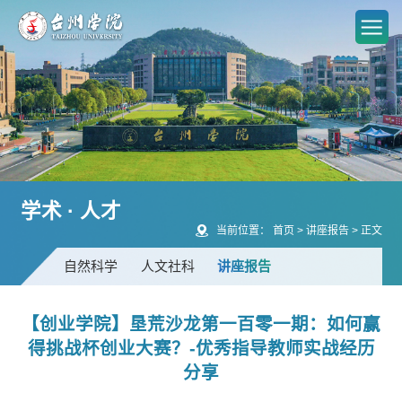
学术 · 人才
当前位置：
首页
>
讲座报告
>
正文
自然科学
人文社科
讲座报告
【创业学院】垦荒沙龙第一百零一期：如何赢
得挑战杯创业大赛？-优秀指导教师实战经历
分享