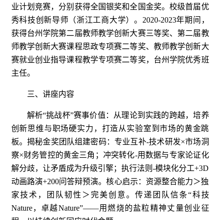
业计划竞赛，分别获得全国银奖和全国金奖。校级首届优
秀科技创新导师（浙江工商大学）。2020-2023年期间，
获得台州学院第二届教师教学创新大赛三等奖、第二届教
师教学创新大赛课程思政专项赛二等奖、教师教学创新大
赛就业创业指导课程教学专项赛二等奖，台州学院优秀班
主任。
三、讲座内容
解析“挑战杯”赛事价值：从理论到实践的跨越，培养
创新思维与职场硬实力，打造从实验室到市场的黄金跳
板。揭秘金奖团队组建密码：专业互补-技术研发×市场洞
察×财务管控的黄金三角；冲突转化-用数据与专家论证化
解分歧，让矛盾成为升级引擎；执行法则-模块化分工+3D
动画路演+200问答辩预演。核心启示：资源整合能力＞独
家技术，团队韧性＞完美创意。传递团队信条“科技
Nature，卓越Nature”——用燃烧的盐粒精神丈量创业征