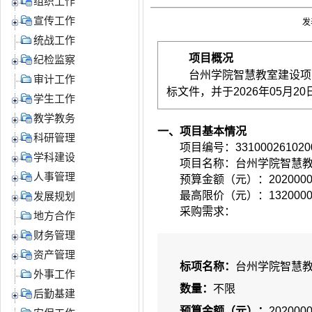
组织工作
宣传工作
发
统战工作
项目概况
纪检监察
台州学院智慧教室建设项目
审计工作
标文件，并于
2026年05月20日
学生工作
教学教务
一、项目基本情况
科研管理
项目编号：
331000261020
学科建设
项目名称：
台州学院智慧教
人事管理
预算金额（元）：
202000
最高限价（元）：
132000
发展规划
采购需求：
地方合作
财务管理
资产管理
标项名称：
台州学院智慧教
外事工作
数量：
不限
后勤基建
预算金额（元）：
202000