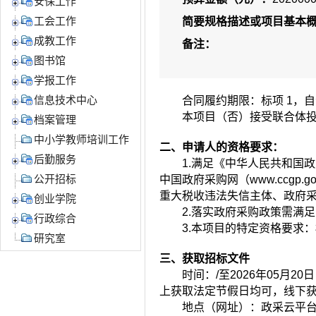
安保工作
简要规格描述或项目基本
工会工作
成教工作
备注：
图书馆
学报工作
合同履约期限：
标项 1，
信息技术中心
本项目（
否
）接受联合体
档案管理
中小学教师培训工作
二、申请人的资格要求：
后勤服务
1.满足《中华人民共和国政府采
中国政府采购网（www.ccgp.go
公开招标
重大税收违法
失信主体、政府
创业学院
2.落实政府采购政策需满
行政综合
3.本项目的特定资格要求：
研究室
三、获取招标文件
时间：
/
至
2026年05月20日
上获取法定节假日均可，线下
地点（网址）：
政采云平